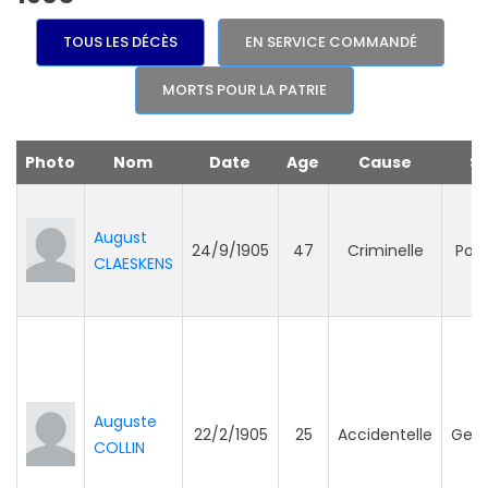
TOUS LES DÉCÈS
EN SERVICE COMMANDÉ
MORTS POUR LA PATRIE
Photo
Nom
Date
Age
Cause
Se
August
24/9/1905
47
Criminelle
Poli
CLAESKENS
Auguste
22/2/1905
25
Accidentelle
Gend
COLLIN