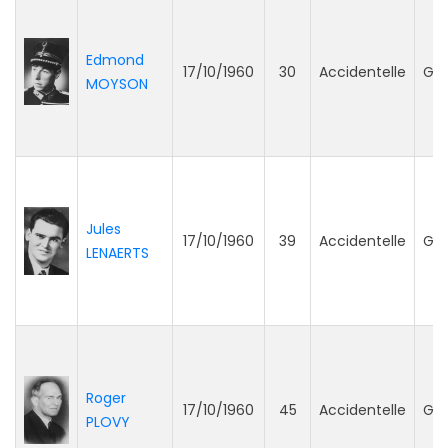
Edmond
17/10/1960
30
Accidentelle
Ge
MOYSON
Jules
17/10/1960
39
Accidentelle
Ge
LENAERTS
Roger
17/10/1960
45
Accidentelle
Ge
PLOVY