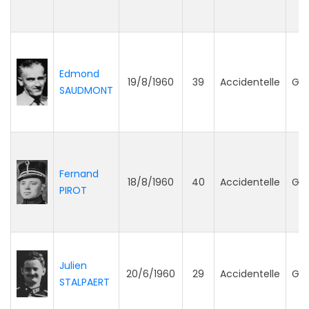
Edmond
19/8/1960
39
Accidentelle
Ge
SAUDMONT
Fernand
18/8/1960
40
Accidentelle
Ge
PIROT
Julien
20/6/1960
29
Accidentelle
Ge
STALPAERT