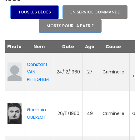
TOUS LES DÉCÈS
EN SERVICE COMMANDÉ
MORTS POUR LA PATRIE
Photo
Nom
Date
Age
Cause
Constant
VAN
24/12/1960
27
Criminelle
co
PETEGHEM
Germain
26/11/1960
49
Criminelle
Ge
GUERLOT