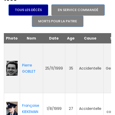
TOUS LES DÉCÈS
EN SERVICE COMMANDÉ
MORTS POUR LA PATRIE
Photo
Nom
Date
Age
Cause
Se
Pierre
25/11/1999
35
Accidentelle
Gend
GOBLET
Françoise
P
1/8/1999
27
Accidentelle
KIEKEMAN
com