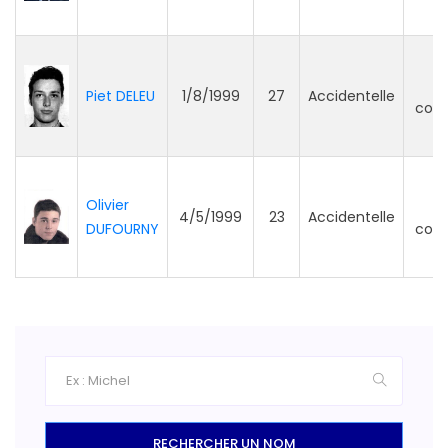
P
Piet DELEU
1/8/1999
27
Accidentelle
com
Olivier
P
4/5/1999
23
Accidentelle
DUFOURNY
com
RECHERCHER UN NOM