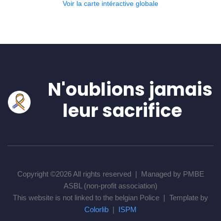
Voir la carte intéractive globale
N'oublions jamais
leur sacrifice
Copyright ©
2026 All rights reserved | Managed by PMBE
ASBL (non-profit association)
This website is not linked to the belgian Police | Template by
Colorlib
|
ISPM