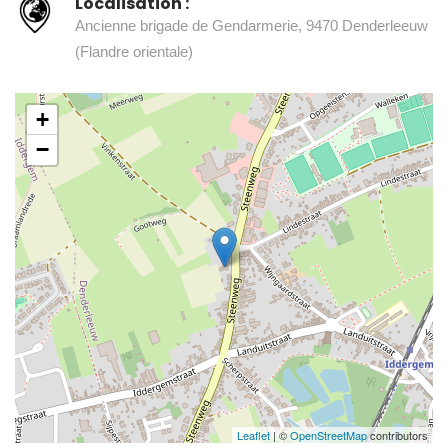
Localisation :
Ancienne brigade de Gendarmerie, 9470 Denderleeuw
(Flandre orientale)
+
−
Leaflet
| ©
OpenStreetMap
contributors