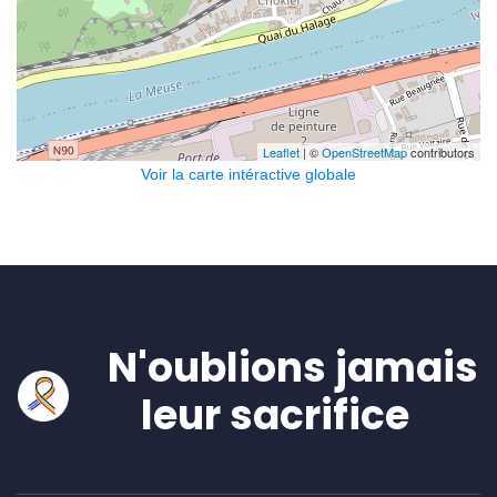
Leaflet
| ©
OpenStreetMap
contributors
Voir la carte intéractive globale
N'oublions jamais
leur sacrifice