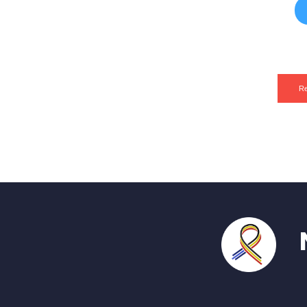
Re
N'