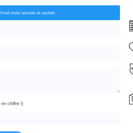
mail reste secrète et cachée.
n chiffre !)