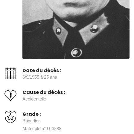
Date du décès :
6/9/1955 à 25 ans
Cause du décès :
Accidentelle
Grade :
Brigadier
Matricule n° G 3288