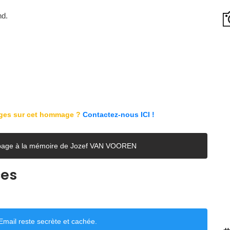
nd.
ages sur cet hommage ?
Contactez-nous ICI !
e page à la mémoire de Jozef VAN VOOREN
ces
mail reste secrète et cachée.