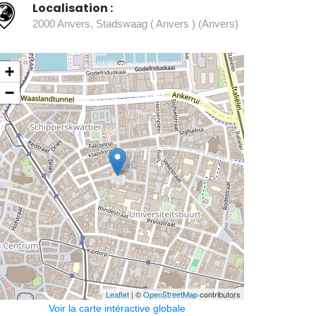
Localisation :
2000 Anvers, Stadswaag ( Anvers ) (Anvers)
+
−
Leaflet
| ©
OpenStreetMap
contributors
Voir la carte intéractive globale