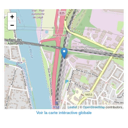
+
−
Leaflet
| ©
OpenStreetMap
contributors
Voir la carte intéractive globale