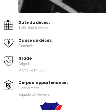
Date du décès :
11/5/1940 à 29 ans
Cause du décès :
Criminelle
Grade :
Brigadier
Matricule n° 5669
Corps d'appartenance :
Gendarmerie
Brigade de Verviers